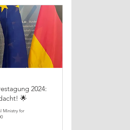
restagung 2024:
dacht! 🌟