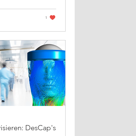
1
isieren: DesCap's