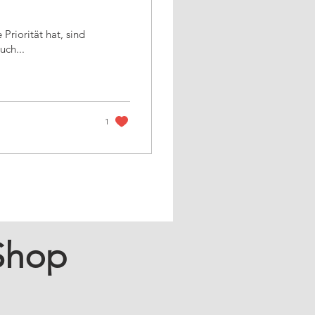
uch...
1
Shop