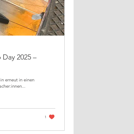
 Day 2025 –
inen
acher:innen...
1