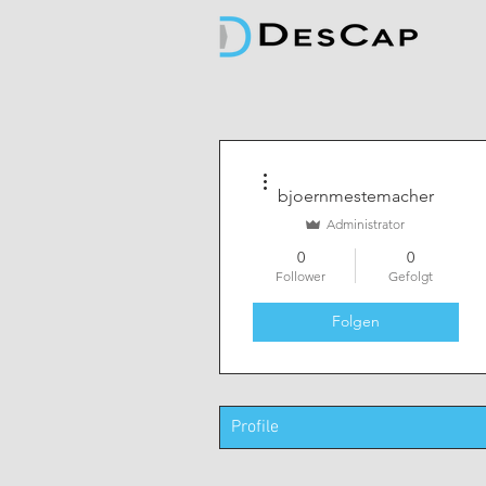
Weitere Optionen
bjoernmestemacher
Administrator
0
0
Follower
Gefolgt
Folgen
Profile