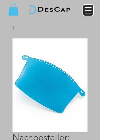
Nachbesteller: