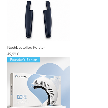
Nachbesteller: Polster
Preis
49,99 €
Founder's Edition